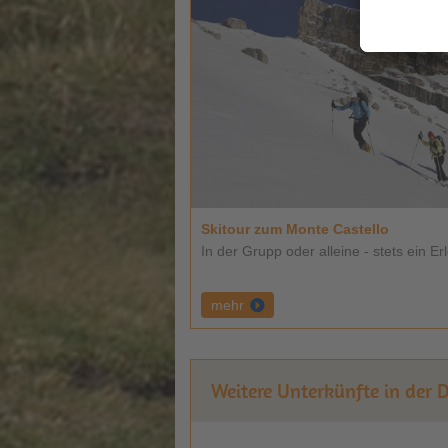
Skitour zum Monte Castello
In der Grupp oder alleine - stets ein Erl
mehr
Weitere Unterkünfte in der 