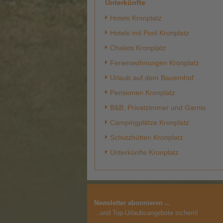
Unterkünfte
Hotels Kronplatz
Hotels mit Pool Kronplatz
Chalets Kronplatz
Ferienwohnungen Kronplatz
Urlaub auf dem Bauernhof
Pensionen Kronplatz
B&B, Privatzimmer und Garnis
Campingplätze Kronplatz
Schutzhütten Kronplatz
Unterkünfte Kronplatz
Newsletter abonnieren ...
...und Top-Urlaubsangebote sichern!