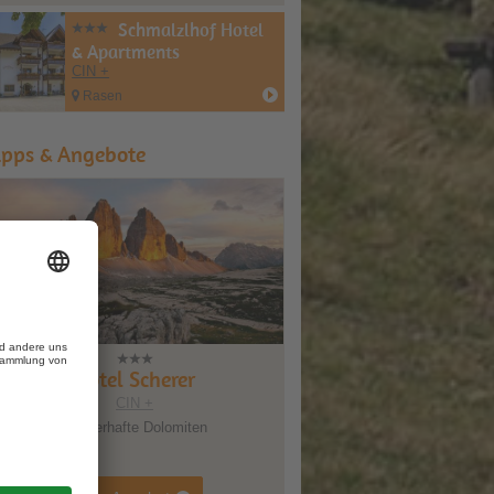
Schmalzlhof Hotel
& Apartments
CIN +
Rasen
ipps & Angebote
Hotel Scherer
CIN +
Zauberhafte Dolomiten