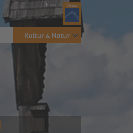
Home
|
it
Kultur & Natur