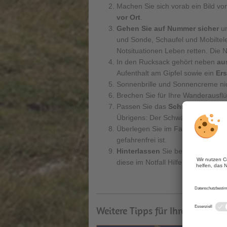
Machen Sie sich vorab ein Bild vo
vor Ort
.
Gehen Sie auf Nummer sicher
un
und Sonde, Schaufel und Mobiltel
Notsituationen Leben retten. Die 
In den Rucksack gehört neben
au
Aufenthalt am Gipfel sowie ein
Ers
Sonnenbrille und Sonnencreme ni
Brechen Sie für Ihre Wanderausflüg
Passen Sie das
Schritttempo
Ihr
Übrigens: Der Schwächste der Gru
Überlegen Sie im Falle unvorher
gefahrenfrei ist.
Hinterlassen
Sie bei Ihrem
Vermi
diese im Notfall Hilfe holen können
Weitere Tipps für Ihren Urlaub