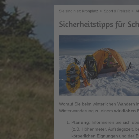
Sie sind hier:
Kronplatz
>
Sport & Freizeit
>
Al
Sicherheitstipps für S
Worauf Sie beim winterlichen Wandern in 
Winterwanderung zu einem
wirklichen 
Planung
: Informieren Sie sich üb
(z.B. Höhenmeter, Aufstiegszeit, b
körperlichen Eignungen und der E