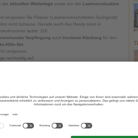
n der
aktuellen Wetterlage
sowie von der
Lawinensituation
d vergessen Sie Piepser (Lawinenverschütteten-Suchgerät)
efon nicht zuhause. Gerade auch das Handy kann in
Notrufnummer lautet: 118.
sreichender Verpflegung
auch
trockene Kleidung
für den
T
te-Hilfe-Set
.
cht vergessen.
e rechtzeitig auf.
er körperlichen Verfassung an und legen Sie Pausen ein.
ppe gibt das Tempo vor.
gesehener Wetterumbrüche gut, ob ein Weiterwandern
eter oder bei Freunden eine Tourenbeschreibung
, so dass
.