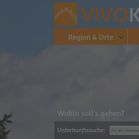
K
VIVO
Region & Orte
Wohin soll's gehen?
Unterkunftssuche: