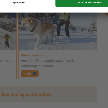
Winterwandern
ebnis ...
Auch für Winterwanderungen ist die
Ferienregion bekannt ...
mehr
Dolomitenregion Kronplatz