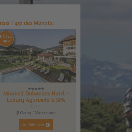
nser Tipp des Monats:
HOTEL
TIPP
Mirabell Dolomites Hotel -
Luxury Ayurveda & SPA
CIN +
Olang / Mitterolang
zur Website