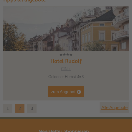
Hotel Rudolf
CIN +
Goldener Herbst 4=3
zum Angebot
Alle Angebote
1
2
3
Newsletter abonnieren ...