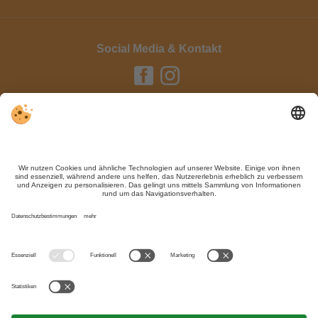
Social Media & Kontakt
Impressum / Kontakt
Datenschutz
Sitemap
Individuelle Cookie-Einstellungen
Trotz genauer Arbeit und ständigem Aktualisieren der Inhalte, können Fehler
auftreten. Wir übernehmen keine Gewähr für die Richtigkeit und Vollständigkeit
aller Informationen.
Informieren Sie sich sicherheitshalber nochmals beim Veranstalter vor Ort über
die aktuellen Bedingungen.