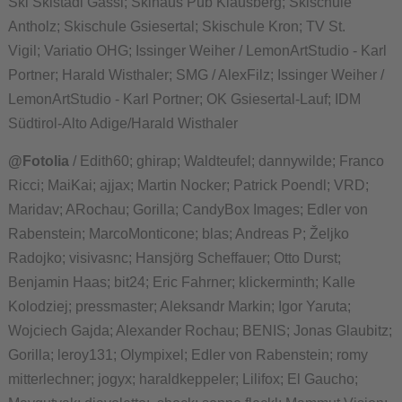
Ski Skistadl Gassl; Skihaus Pub Klausberg; Skischule
Antholz; Skischule Gsiesertal; Skischule Kron; TV St.
Vigil; Variatio OHG; Issinger Weiher / LemonArtStudio - Karl
Portner; Harald Wisthaler; SMG / AlexFilz; Issinger Weiher /
LemonArtStudio - Karl Portner; OK Gsiesertal-Lauf; IDM
Südtirol-Alto Adige/Harald Wisthaler
@Fotolia
/ Edith60; ghirap; Waldteufel; dannywilde; Franco
Ricci; MaiKai; ajjax; Martin Nocker; Patrick Poendl; VRD;
Maridav; ARochau; Gorilla; CandyBox Images; Edler von
Rabenstein; MarcoMonticone; blas; Andreas P; Željko
Radojko; visivasnc; Hansjörg Scheffauer; Otto Durst;
Benjamin Haas; bit24; Eric Fahrner; klickerminth; Kalle
Kolodziej; pressmaster; Aleksandr Markin; Igor Yaruta;
Wojciech Gajda; Alexander Rochau; BENIS; Jonas Glaubitz;
Gorilla; leroy131; Olympixel; Edler von Rabenstein; romy
mitterlechner; jogyx; haraldkeppeler; Lilifox; El Gaucho;