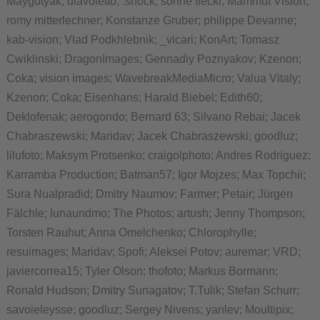
Maygutyak; diavoletto; .shock; sonne fleckl; Mammut Vision;
romy mitterlechner; Konstanze Gruber; philippe Devanne;
kab-vision; Vlad Podkhlebnik; _vicari; KonArt; Tomasz
Cwiklinski; DragonImages; Gennadiy Poznyakov; Kzenon;
Coka; vision images; WavebreakMediaMicro; Valua Vitaly;
Kzenon; Coka; Eisenhans; Harald Biebel; Edith60;
Deklofenak; aerogondo; Bernard 63; Silvano Rebai; Jacek
Chabraszewski; Maridav; Jacek Chabraszewski; goodluz;
lilufoto; Maksym Protsenko; craigolphoto; Andres Rodriguez;
Karramba Production; Batman57; Igor Mojzes; Max Topchii;
Sura Nualpradid; Dmitry Naumov; Farmer; Petair; Jürgen
Fälchle; lunaundmo; The Photos; artush; Jenny Thompson;
Torsten Rauhut; Anna Omelchenko; Chlorophylle;
resuimages; Maridav; Spofi; Aleksei Potov; auremar; VRD;
javiercorrea15; Tyler Olson; thofoto; Markus Bormann;
Ronald Hudson; Dmitry Sunagatov; T.Tulik; Stefan Schurr;
savoieleysse; goodluz; Sergey Nivens; yanlev; Moultipix;