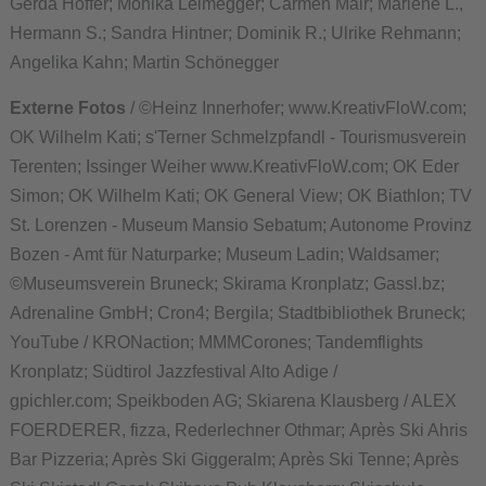
Gerda Hoffer; Monika Leimegger; Carmen Mair; Marlene L.,
Hermann S.; Sandra Hintner; Dominik R.; Ulrike Rehmann;
Angelika Kahn; Martin Schönegger
Externe Fotos
/ ©Heinz Innerhofer; www.KreativFloW.com;
OK Wilhelm Kati; s'Terner Schmelzpfandl - Tourismusverein
Terenten; Issinger Weiher www.KreativFloW.com; OK Eder
Simon; OK Wilhelm Kati; OK General View; OK Biathlon; TV
St. Lorenzen - Museum Mansio Sebatum; Autonome Provinz
Bozen - Amt für Naturparke; Museum Ladin; Waldsamer;
©Museumsverein Bruneck; Skirama Kronplatz; Gassl.bz;
Adrenaline GmbH; Cron4; Bergila; Stadtbibliothek Bruneck;
YouTube / KRONaction; MMMCorones; Tandemflights
Kronplatz; Südtirol Jazzfestival Alto Adige /
gpichler.com; Speikboden AG; Skiarena Klausberg / ALEX
FOERDERER, fizza, Rederlechner Othmar; Après Ski Ahris
Bar Pizzeria; Après Ski Giggeralm; Après Ski Tenne; Après