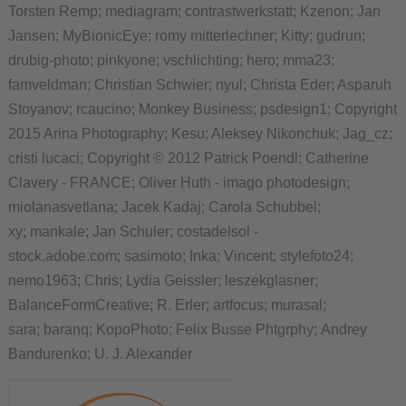
Torsten Remp; mediagram; contrastwerkstatt; Kzenon; Jan
Jansen; MyBionicEye; romy mitterlechner; Kitty; gudrun;
drubig-photo; pinkyone; vschlichting; hero; mma23;
famveldman; Christian Schwier; nyul; Christa Eder; Asparuh
Stoyanov; rcaucino; Monkey Business; psdesign1; Copyright
2015 Arina Photography; Kesu; Aleksey Nikonchuk; Jag_cz;
cristi lucaci; Copyright © 2012 Patrick Poendl; Catherine
Clavery - FRANCE; Oliver Huth - imago photodesign;
miolanasvetlana; Jacek Kadaj; Carola Schubbel;
xy; mankale; Jan Schuler; costadelsol -
stock.adobe.com; sasimoto; Inka; Vincent; stylefoto24;
nemo1963; Chris; Lydia Geissler; leszekglasner;
BalanceFormCreative; R. Erler; artfocus; murasal;
sara; baranq; KopoPhoto; Felix Busse Phtgrphy; Andrey
Bandurenko; U. J. Alexander