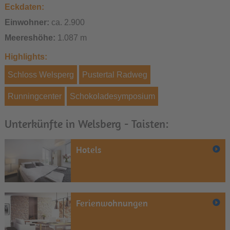
Eckdaten:
Einwohner:
ca. 2.900
Meereshöhe:
1.087 m
Highlights:
Schloss Welsperg
Pustertal Radweg
Runningcenter
Schokoladesymposium
Unterkünfte in Welsberg - Taisten:
Hotels
Ferienwohnungen