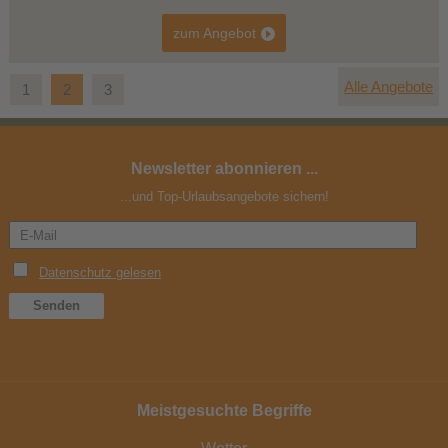
zum Angebot
Alle Angebote
1
2
3
Newsletter abonnieren ...
...und Top-Urlaubsangebote sichern!
Meistgesuchte Begriffe