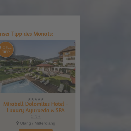
nser Tipp des Monats:
HOTEL
TIPP
Mirabell Dolomites Hotel -
Luxury Ayurveda & SPA
CIN +
Olang / Mitterolang