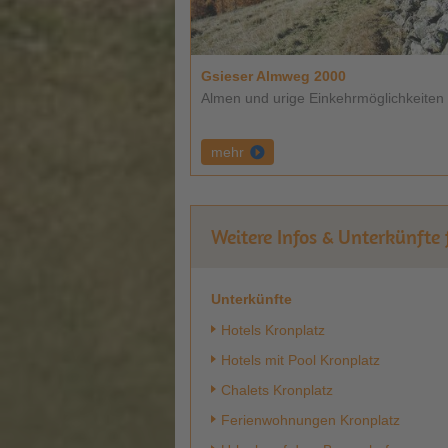
Gsieser Almweg 2000
Almen und urige Einkehrmöglichkeiten .
mehr
Weitere Infos & Unterkünft
Unterkünfte
Hotels Kronplatz
Hotels mit Pool Kronplatz
Chalets Kronplatz
Ferienwohnungen Kronplatz