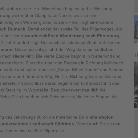
ilt, wobei die erste in Winnebach beginnt und in Welsberg
enweg weiter über Olang nach Nasen, wo sich eine
 ein Weg von
Welsberg
über Taisten – hier liegt eine weitere
nach
Bruneck
. Damit endet der zweite Teil des Pilgerweges. Am
r über einen
wunderschönen Wanderweg nach Ehrenburg
,
2. Jahrhundert liegt. Das nächste Jakobsgebäude auf diesem
igmund
. Diese besichtigt, führt der Weg dann am südlichen
T
nach Niedervintl. Die vierte Etappe beginnt in Niedervintl und
 Franzensfeste. Zunächst über den Radweg in Richtung Mühlbach
 vorbei und später über die „Steger Bühel Runde“ und Schabs
cke überquert, führt der Weg Nr. 1 in Richtung Vahrner See und
sfeste. Im Anschluss daran beginnt der fünfte Abschnitt des
t Sterzing im Wipptal ist. Besuchenswert natürlich die
 Schließlich begeben sich Reisende auf die letzte Etappe, die
ang des Jakobwegs durch die malerische
Dolomitenregion
underschöne Landschaft Südtirols
. Wenn auch Sie zu den
ir Ihnen eine schöne Pilgerreise.