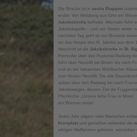
Die Strecke ist in
sechs Etappen
unterte
endet. Von Welsberg aus führt ein Wies
Jakobskirche
befindet. Alternativ führt
Jakobskapelle – und von Nasen weiter 
nächsten Tag geht es von Bruneck weite
wo das Hospiz des Hl. Jakobs aus dem 1
Abschnitt ist die
Jakobskirche in St. S
Rienzufer über den Pustertal-Radweg bis 
führt über Neustift bei Brixen bis nach
und an der bekannten Mühlbacher Klause
zum Kloster Neustift. Die alte Eisackbrü
später über den Radweg bis nach Franzen
Jakobsweges, dessen Ziel die Fuggerstad
Pfarrkirche „Unsere liebe Frau in Moss“.
am Brenner endet.
Jedes Jahr pilgern viele Menschen entl
Kronplatz
und genießen nebenbei die
w
eifrigen Wallfahrern gehören, wünschen w