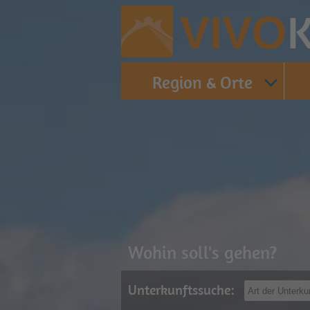
K
VIVO
Region & Orte
Wohin soll's gehen?
Unterkunftssuche: