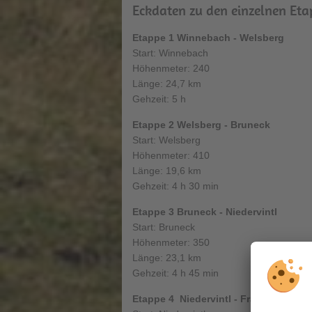
Eckdaten zu den einzelnen Eta
Etappe 1 Winnebach - Welsberg
Start: Winnebach
Höhenmeter: 240
Länge: 24,7 km
Gehzeit: 5 h
Etappe 2 Welsberg - Bruneck
Start: Welsberg
Höhenmeter: 410
Länge: 19,6 km
Gehzeit: 4 h 30 min
Etappe 3 Bruneck - Niedervintl
Start: Bruneck
Höhenmeter: 350
Länge: 23,1 km
Gehzeit: 4 h 45 min
Etappe 4 Niedervintl - Franzensfeste