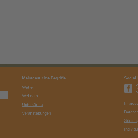
Meistgesuchte Begriffe
Social
Wetter
Webcam
Impress
Unterkünfte
Datens
Veranstaltungen
Sitema
Individ