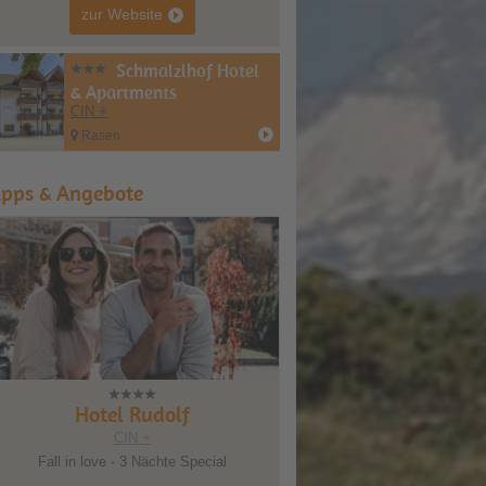
zur Website
Schmalzlhof Hotel
& Apartments
CIN +
Rasen
ipps & Angebote
Hotel Rudolf
CIN +
Fall in love - 3 Nächte Special