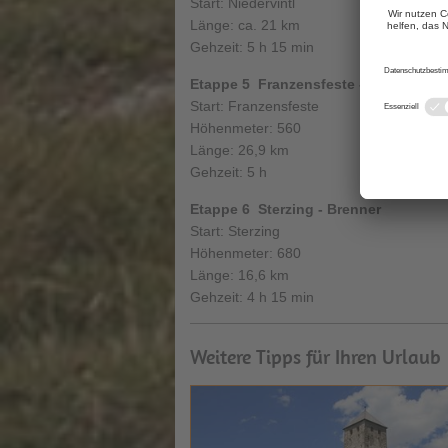
Start: Niedervintl
Länge: ca. 21 km
Gehzeit: 5 h 15 min
Etappe 5 Franzensfeste - Sterzing
Start: Franzensfeste
Höhenmeter: 560
Länge: 26,9 km
Gehzeit: 5 h
Etappe 6 Sterzing - Brenner
Start: Sterzing
Höhenmeter: 680
Länge: 16,6 km
Gehzeit: 4 h 15 min
Weitere Tipps für Ihren Urlaub