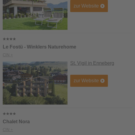
zur Website
Le Fostü - Winklers Naturehome
CIN +
St. Vigil in Enneberg
zur Website
Chalet Nora
CIN +