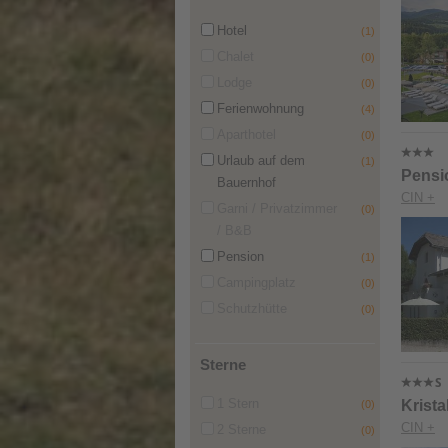
Hotel
(1)
Chalet
(0)
Lodge
(0)
Ferienwohnung
(4)
Aparthotel
(0)
Urlaub auf dem
(1)
Pensi
Bauernhof
CIN +
Garni / Privatzimmer
(0)
/ B&B
Pension
(1)
Campingplatz
(0)
Schutzhütte
(0)
Sterne
1 Stern
Krista
(0)
CIN +
2 Sterne
(0)