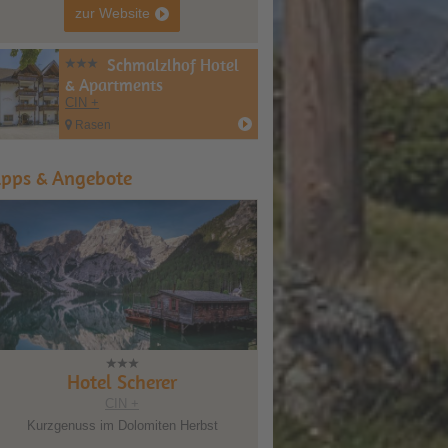
zur Website
Schmalzlhof Hotel
& Apartments
CIN +
Rasen
ipps & Angebote
Hotel Scherer
Hotel Scherer
CIN +
CIN +
Kurzgenuss im Dolomiten Herbst
Zauberhafte Dolomiten