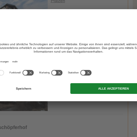
Pfalzen
zur Website
- Issing
Pfalzen
/ Issing
zur Website
schöpferhof