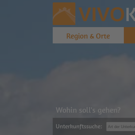
K
VIVO
Region & Orte
Wohin soll's gehen?
Unterkunftssuche: