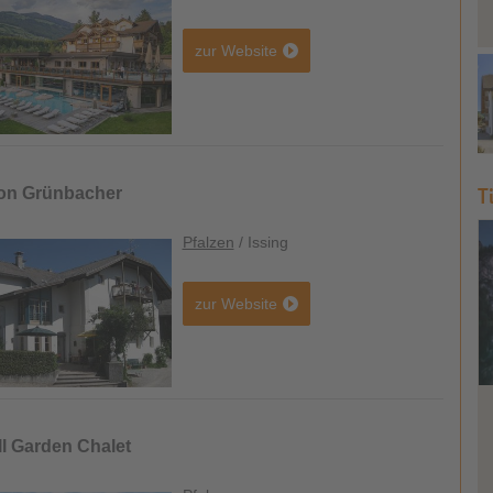
zur Website
T
on Grünbacher
Pfalzen
/ Issing
zur Website
ll Garden Chalet