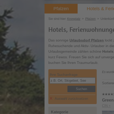
Pfalzen
Hotels & Fe
Sie sind hier:
Kronplatz
>
Pfalzen
>
Unterkünf
Hotels, Ferienwohnunge
Das sonnige
Urlaubsdorf Pfalzen
lockt 
Ruhesuchende und Aktiv- Urlauber in di
Urlaubsgemeinde zählen schöne
Hotels
kurz Fewos. Freuen Sie sich auf unverge
buchen Sie Ihren Traumurlaub.
Es wurde
Ihre Suchanfrage
Sortiere
Suchen
Auswahl zurücksetzen
Green
CIN +
Kategorie