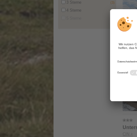
3 Sterne
(3)
4 Sterne
(2)
5 Sterne
(0)
Lantl 
CIN +
Unter
CIN +