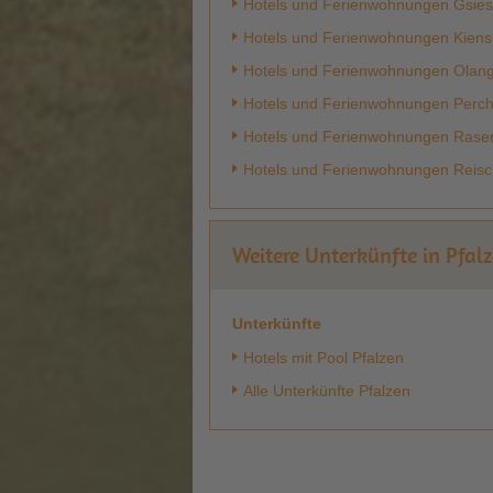
Hotels und Ferienwohnungen Gsies
Hotels und Ferienwohnungen Kiens
Hotels und Ferienwohnungen Olan
Hotels und Ferienwohnungen Perc
Hotels und Ferienwohnungen Rase
Hotels und Ferienwohnungen Reis
Weitere Unterkünfte in Pfal
Unterkünfte
Hotels mit Pool Pfalzen
Alle Unterkünfte Pfalzen