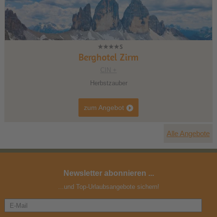
Berghotel Zirm
CIN +
Herbstzauber
zum Angebot
Alle Angebote
Newsletter abonnieren ...
...und Top-Urlaubsangebote sichern!