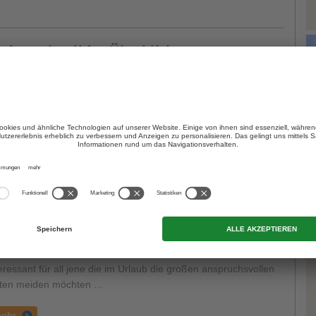
egion schnell im Überblick:
 Skigebiet Kronplatz ist nicht nur der größte Skiberg des
T
ndes, sondern auch der modernste ...
ehr
Region
eressant für all jene die im Urlaub die großen anspruchsvollen
ten meiden möchten ...
ehr