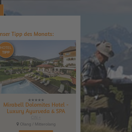
nser Tipp des Monats:
HOTEL
TIPP
Mirabell Dolomites Hotel -
Luxury Ayurveda & SPA
CIN +
Olang / Mitterolang