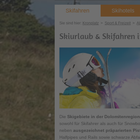
Skifahren
Skihotels
Sie sind hier:
Kronplatz
>
Sport & Freizeit
>
Al
Skiurlaub & Skifahren 
Die
Skigebiete in der Dolomitenregion
sowohl für Skifahrer als auch für Snowb
neben
ausgezeichnet präparierten Pis
Halfpipes und Rails sowie schwarze Abfah