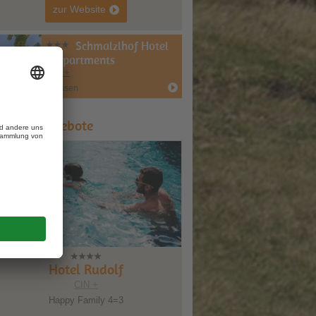
zur Website
Schmalzlhof Hotel
& Apartments
CIN +
Rasen
ipps & Angebote
Hotel Rudolf
CIN +
Happy Family 4=3