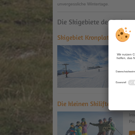
unvergessliche Wintertage.
Die Skigebiete der Ferienr
Skigebiet Kronplatz
Das
La
m
Die kleinen Skilifte in der 
Int
Pis
m