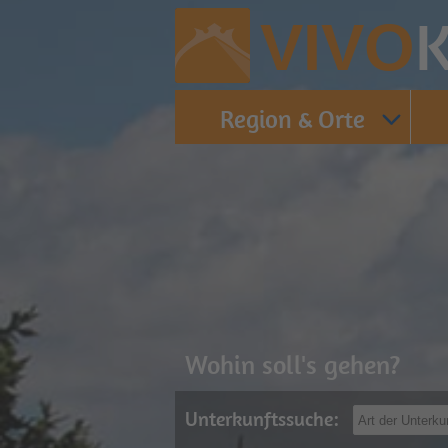
K
VIVO
Region & Orte
Wohin soll's gehen?
Unterkunftssuche: