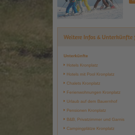
Weitere Infos & Unterkünfte
Unterkünfte
Hotels Kronplatz
Hotels mit Pool Kronplatz
Chalets Kronplatz
Ferienwohnungen Kronplatz
Urlaub auf dem Bauernhof
Pensionen Kronplatz
B&B, Privatzimmer und Garnis
Campingplätze Kronplatz