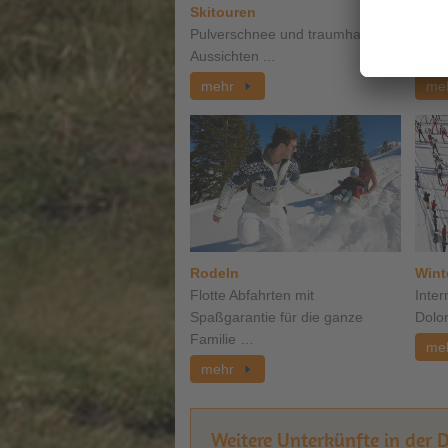
Skitouren
Sch
Pulverschnee und traumhafte
Durch
Aussichten ...
stapf
mehr
me
Rodeln
Wint
Flotte Abfahrten mit
Inter
Spaßgarantie für die ganze
Dolom
Familie …
me
mehr
Weitere Unterkünfte in der 