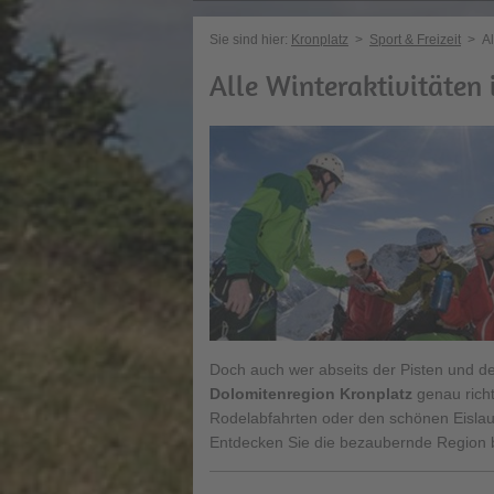
Sie sind hier:
Kronplatz
>
Sport & Freizeit
>
Al
Alle Winteraktivitäten
Doch auch wer abseits der Pisten und d
Dolomitenregion Kronplatz
genau richt
Rodelabfahrten oder den schönen Eislaufp
Entdecken Sie die bezaubernde Region