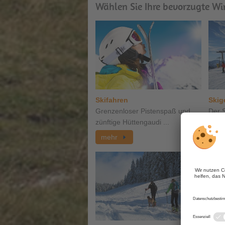
Wählen Sie Ihre bevorzugte Wi
Skifahren
Skig
Grenzenloser Pistenspaß und
Der S
zünftige Hüttengaudi ...
traum
mehr
me