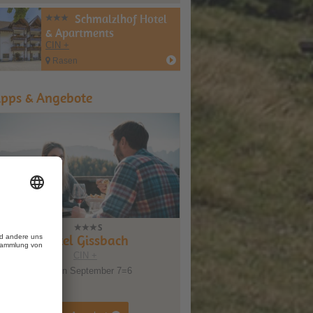
Schmalzlhof Hotel
& Apartments
CIN +
Rasen
ipps & Angebote
Hotel Gissbach
CIN +
Golden September 7=6