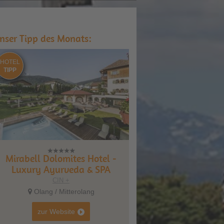
nser Tipp des Monats:
HOTEL
TIPP
Mirabell Dolomites Hotel -
Luxury Ayurveda & SPA
CIN +
Olang / Mitterolang
zur Website