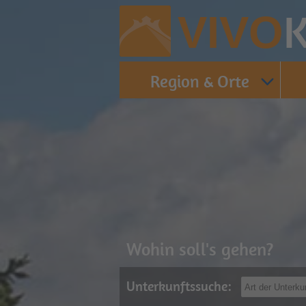
K
VIVO
Region & Orte
Wohin soll's gehen?
Unterkunftssuche: