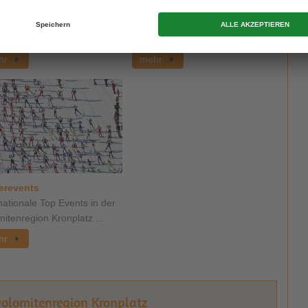
neeschuhwandern
Winterwandern
 die tief verschneite Natur
Am Winterweg die Gegend
en ...
erkunden ...
hr
mehr
erevents
nationale Top Events in der
itenregion Kronplatz ...
hr
Dolomitenregion Kronplatz