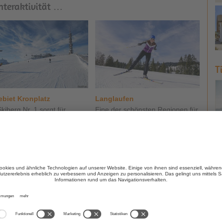
nteraktivität …
T
ebiet Kronplatz
Langlaufen
kiberg Nr. 1 sorgt für
Eine der schönsten Regionen für
hafte Skierlebnisse ...
Langlaufen und Biathlon ...
hr
mehr