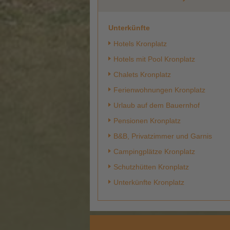
Unterkünfte
Hotels Kronplatz
Hotels mit Pool Kronplatz
Chalets Kronplatz
Ferienwohnungen Kronplatz
Urlaub auf dem Bauernhof
Pensionen Kronplatz
B&B, Privatzimmer und Garnis
Campingplätze Kronplatz
Schutzhütten Kronplatz
Unterkünfte Kronplatz