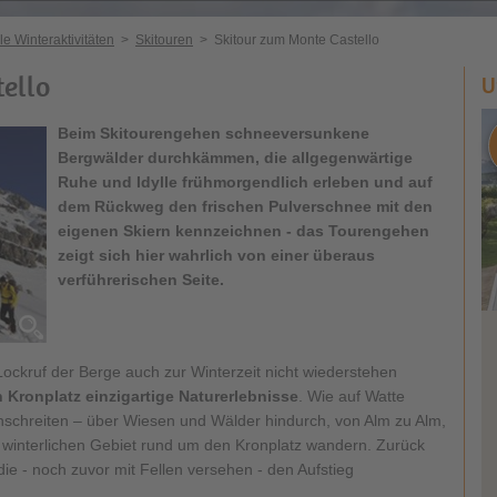
le Winteraktivitäten
>
Skitouren
>
Skitour zum Monte Castello
ello
U
Beim
Skitourengehen
schneeversunkene
Bergwälder durchkämmen, die allgegenwärtige
Ruhe und Idylle frühmorgendlich erleben und auf
dem Rückweg den frischen Pulverschnee mit den
eigenen Skiern kennzeichnen - das Tourengehen
zeigt sich hier wahrlich von einer überaus
verführerischen Seite.
ockruf der Berge auch zur Winterzeit nicht wiederstehen
 Kronplatz
einzigartige Naturerlebnisse
. Wie auf Watte
rchschreiten – über Wiesen und Wälder hindurch, von Alm zu Alm,
im winterlichen Gebiet rund um den Kronplatz wandern. Zurück
die - noch zuvor mit Fellen versehen - den Aufstieg