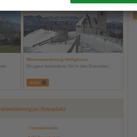
zum An
Winterwanderung Heiligkreuz
ren ...
Ein ganz besonderer Ort in den Dolomiten ...
mehr
Dolomitenregion Kronplatz
Themenhotels