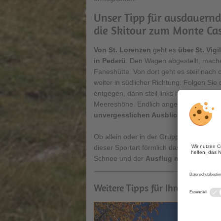
Unser Tipp für ausdauernd
die Skitour zum Monte Cas
Von
St. Lorenzen
geht es
über
St. Vigil
in Pederü
. Den Wagen abgestellt, mache
Faneshütte. Von dort geht es steil nach
weiter in südlicher Richtung. Folgen Si
entgegen, dann steil links hinauf bis z
Meereshöhe. Endlich angekommen, gen
unvergesslichen Ausblick
.
Gehzeit: C
Ob allein oder in der Gruppe, ob mit od
dieser Sportart förmlich das Wasser im
Schnee und der
Ausflug mit den Toure
Weitere Tipps für Ihren Urlaub