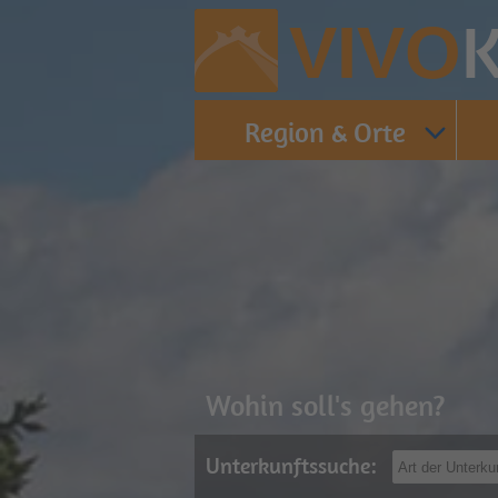
K
VIVO
Region & Orte
Wohin soll's gehen?
Unterkunftssuche: