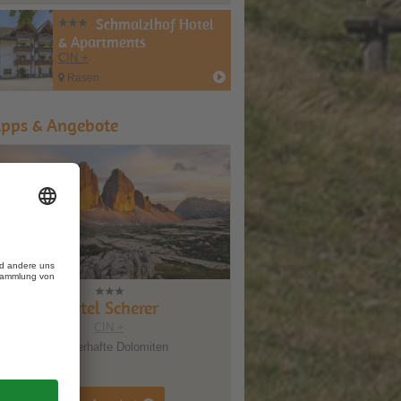
Schmalzlhof Hotel
& Apartments
CIN +
Rasen
ipps & Angebote
Scherer
Ferien&Wellnesshotel Windschar
IN +
CIN +
te Dolomiten
Happy Windschar Days