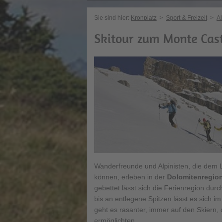
Sie sind hier:
Kronplatz
>
Sport & Freizeit
>
Al
Skitour zum Monte Cast
Wanderfreunde und Alpinisten, die dem L
können, erleben in der
Dolomitenregion
gebettet lässt sich die Ferienregion du
bis an entlegene Spitzen lässt es sich 
geht es rasanter, immer auf den Skiern, 
ermöglichten.