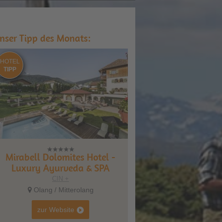
nser Tipp des Monats:
HOTEL
TIPP
Mirabell Dolomites Hotel -
Luxury Ayurveda & SPA
CIN +
Olang / Mitterolang
zur Website