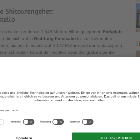
e Skitourengeher:
tello
bis weiter an den in 1.548 Metern Höhe gelegenen
Parkplatz
n Sie sich auf in
Richtung Fanesalm
bis zur bekannten
T
 oben, bis ans Limojoch auf 2.172 Metern und dann absteigend
e dem schmalen Tal auf der rechten Seite der großen Senke
um Bivacco della Pace, dem Biwak des Friedens auf 2.760 Metern
ießen Sie am
Fuße des
Monte Castello
einen
a. 5 Stunden
.
er ohne Führung, die Möglichkeit an Touren lassen jedem Fan
 Munde zusammenlaufen. Einen sonnigen Wintertag mit reichlich
nskiern wird wahrlich ein Traum
.
Hotel 
C
Zauberhaf