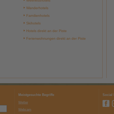
Wellnesshotels
Wanderhotels
Familienhotels
Skihotels
Hotels direkt an der Piste
Ferienwohnungen direkt an der Piste
Meistgesuchte Begriffe
Social
Wetter
Webcam