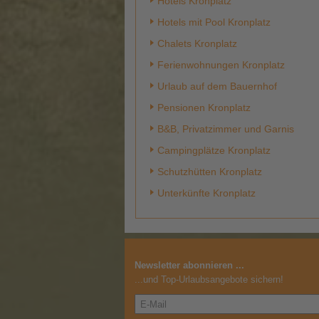
Hotels Kronplatz
Hotels mit Pool Kronplatz
Chalets Kronplatz
Ferienwohnungen Kronplatz
Urlaub auf dem Bauernhof
Pensionen Kronplatz
B&B, Privatzimmer und Garnis
Campingplätze Kronplatz
Schutzhütten Kronplatz
Unterkünfte Kronplatz
Newsletter abonnieren ...
...und Top-Urlaubsangebote sichern!