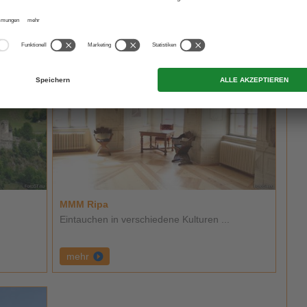
MMM Ripa
Eintauchen in verschiedene Kulturen ...
mehr