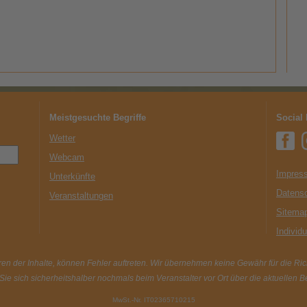
Meistgesuchte Begriffe
Social
Wetter
Webcam
Impress
Unterkünfte
Datens
Veranstaltungen
Sitema
Individ
en der Inhalte, können Fehler auftreten. Wir übernehmen keine Gewähr für die Richt
 Sie sich sicherheitshalber nochmals beim Veranstalter vor Ort über die aktuellen 
MwSt.-Nr. IT02365710215