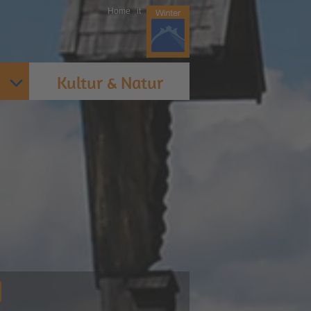
Home
|
it
Kultur & Natur