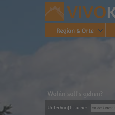
K
VIVO
Region & Orte
Wohin soll's gehen?
Unterkunftssuche: