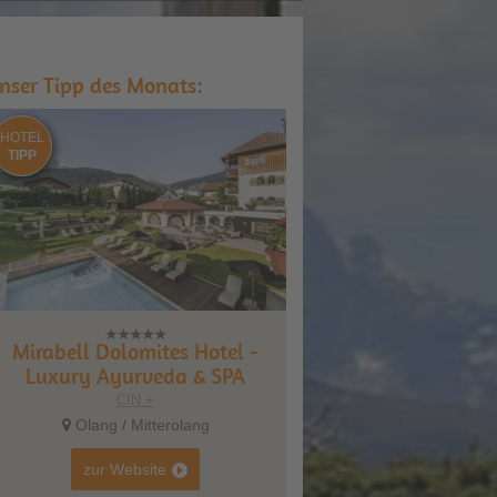
nser Tipp des Monats:
HOTEL
TIPP
Mirabell Dolomites Hotel -
Luxury Ayurveda & SPA
CIN +
Olang / Mitterolang
zur Website