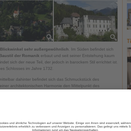
T
 Blickwinkel sehr außergewöhnlich
. Im Süden befindet sich
Baustil der Romanik
erbaut und seit seiner Entstehung kaum
et sich der neue Teil, der jedoch in barockem Stil errichtet ist.
des Schlosses im Jahre 1732.
ittelbar dahinter befindet sich das Schmuckstück des
seiner architektonischen Harmonie den Mittelpunkt des
n feinen, filigranen Kapitellen auf Granitsäulen getragen
Vor einigen Jahren wurde dieser Hof restauriert.
Kronplatzes bietet durch seine Fresken, den Bilderschmuck
äumen einen interessanten und
guten Einblick in die Zeit des
tbesitz
.