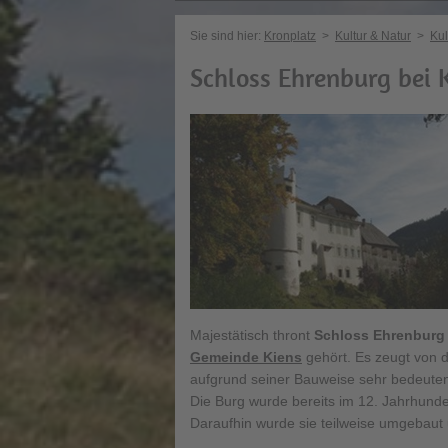
Sie sind hier:
Kronplatz
>
Kultur & Natur
>
Kul
Schloss Ehrenburg bei 
Majestätisch thront
Schloss Ehrenburg
Gemeinde Kiens
gehört. Es zeugt von d
aufgrund seiner Bauweise sehr bedeute
Die Burg wurde bereits im 12. Jahrhunde
Daraufhin wurde sie teilweise umgebaut 