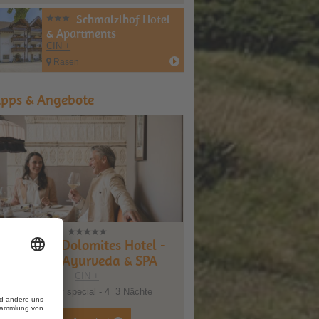
Schmalzlhof Hotel
& Apartments
CIN +
Rasen
ipps & Angebote
Mirabell Dolomites Hotel -
Luxury Ayurveda & SPA
CIN +
Short stay special - 4=3 Nächte