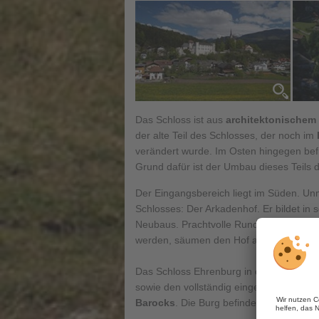
Das Schloss ist aus
architektonischem
der alte Teil des Schlosses, der noch im
verändert wurde. Im Osten hingegen befind
Grund dafür ist der Umbau dieses Teils 
Der Eingangsbereich liegt im Süden. Unm
Schlosses: Der Arkadenhof. Er bildet in 
Neubaus. Prachtvolle Rundarkaden, die vo
werden, säumen den Hof an drei Seiten. 
Das Schloss Ehrenburg in der Nähe des 
sowie den vollständig eingerichteten R
Barocks
. Die Burg befindet sich in
Priva