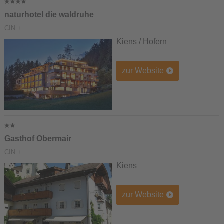
naturhotel die waldruhe
CIN +
Kiens
/ Hofern
zur Website
Gasthof Obermair
CIN +
Kiens
zur Website