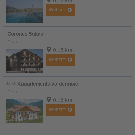
0,12 km
Website
Corones Suites
CIN +
0,15 km
Website
Appartements Vordermoar
CIN +
0,16 km
Website