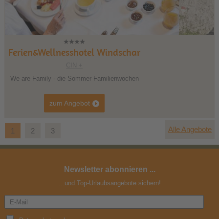
indschar
Hotel Scherer
CIN +
ilienwochen
Dolomiten im August
zum Angebot
Alle Angebote
1
2
3
Newsletter abonnieren ...
...und Top-Urlaubsangebote sichern!