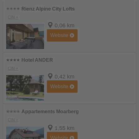
Rienz Alpine City Lofts
CIN +
0,06 km
Website
Hotel ANDER
CIN +
0,42 km
Website
Appartements Moarberg
CIN +
1,55 km
Website