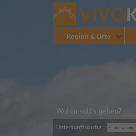
K
VIVO
Region & Orte
Wohin soll's gehen?
Unterkunftssuche: