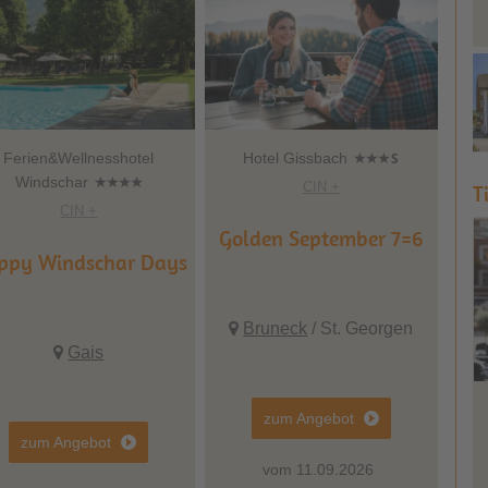
Ferien&Wellnesshotel
Hotel Gissbach
Windschar
CIN +
T
CIN +
Golden September 7=6
ppy Windschar Days
Bruneck
/ St. Georgen
Gais
Hote
zum Angebot
zum Angebot
Fall in love 
vom 11.09.2026