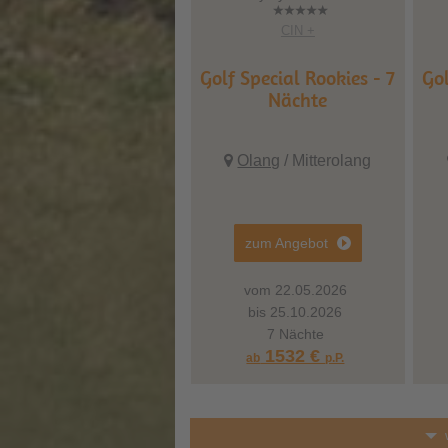
CIN +
Golf Special Rookies - 7
Gol
Nächte
Olang
/ Mitterolang
zum Angebot
vom 22.05.2026
bis 25.10.2026
7 Nächte
1532 €
ab
p.P.