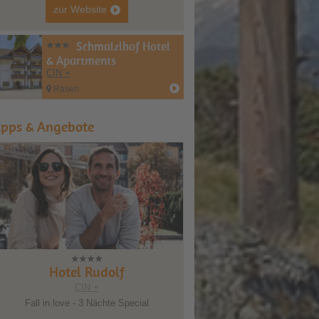
zur Website
Schmalzlhof Hotel
& Apartments
CIN +
Rasen
ipps & Angebote
l Rudolf
Hotel Rudolf
CIN +
CIN +
- 3 Nächte Special
Wanderlust 4=3