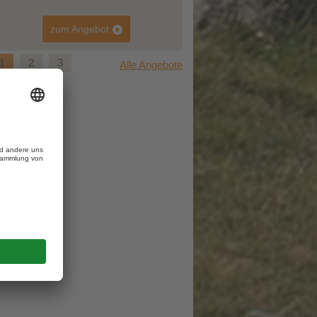
2026
vom 27.09.2026
vom 04.10.2026
026
bis 01.10.2026
bis 08.10.2026
Angebot
zum Angebot
e
4 Nächte
4 Nächte
348 €
321 €
p.P.
ab
p.P.
ab
p.P.
1
2
3
Alle Angebote