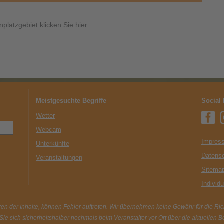
nplatzgebiet klicken Sie
hier
.
Meistgesuchte Begriffe
Social
Wetter
Webcam
Impress
Unterkünfte
Datens
Veranstaltungen
Sitema
Individ
en der Inhalte, können Fehler auftreten. Wir übernehmen keine Gewähr für die Richt
 Sie sich sicherheitshalber nochmals beim Veranstalter vor Ort über die aktuellen 