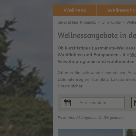
Wellness
Wellnessho
Sie sind hier:
Kronplatz
>
Unterkünfte
>
Welln
Wellnessangebote in de
Ob kurzfristiges Lastminute-Wellne
Wohlflühlen und Entspannen - die
We
Verwöhnprogramm und wohltuenden 
Gönnen Sie sich wieder einmal eine Ausze
Dolomitenregion Kronplatz
. Entspannend
Hotels
sicher.
Es wurden 23 Angebote für Sie gefunden