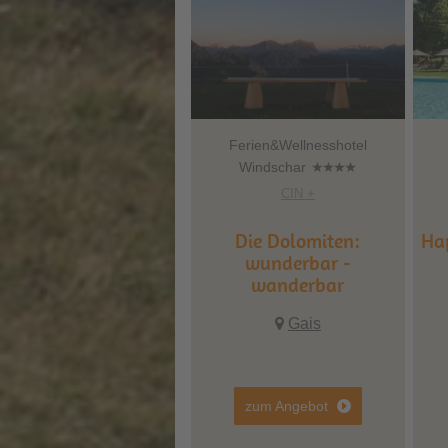
Ferien&Wellnesshotel
Windschar
CIN +
Die Dolomiten:
Ha
wunderbar -
wanderbar
Gais
zum Angebot