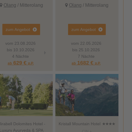
Olang
/ Mitterolang
Olang
/ Mitterolang
zum Angebot
zum Angebot
vom 23.08.2026
vom 18.10.2026
vom 22.05.2026
vom 13.12.
bis 10.10.2026
bis 07.11.2026
bis 25.10.2026
bis 18.12.2
4 Nächte
4 Nächte
7 Nächte
4 Nächt
629 €
629 €
1682 €
714 €
ab
p.P.
ab
ab
p.P.
p.P.
ab
irabell Dolomites Hotel -
Kristall Mountain Hotel
Luxury Ayurveda & SPA
CIN +