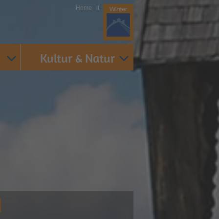
Home
|
it
Kultur & Natur