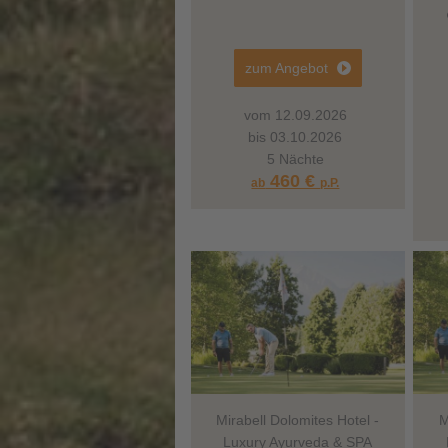
zum Angebot
vom 12.09.2026
bis 03.10.2026
5 Nächte
460 €
ab
p.P.
Mirabell Dolomites Hotel -
M
Luxury Ayurveda & SPA