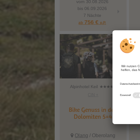
vom 30.08.2026
vom
bis 06.09.2026
bis
7 Nächte
756 €
ab
p.P.
ab
Alpinhotel Keil
M
CIN +
Bike Genuss in den
Dolomiten 5=4
Sho
Olang
/ Oberolang