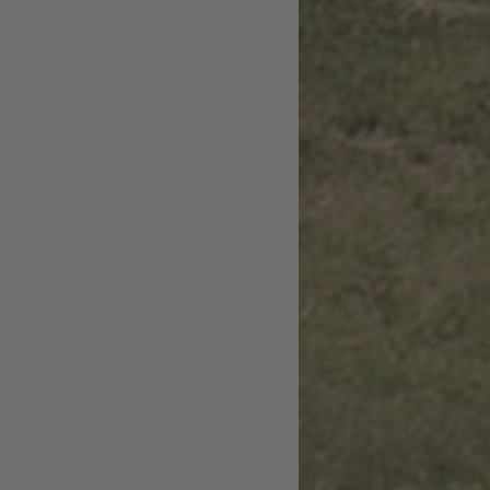
2026
vom 03.01.2027
vom 07.03.2027
026
bis 05.02.2027
bis 26.03.2027
e
4 Nächte
4 Nächte
714 €
714 €
p.P.
ab
p.P.
ab
p.P.