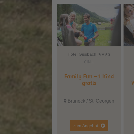
Hotel Gissbach
CIN +
Family Fun – 1 Kind
gratis
W
Bruneck
/ St. Georgen
zum Angebot