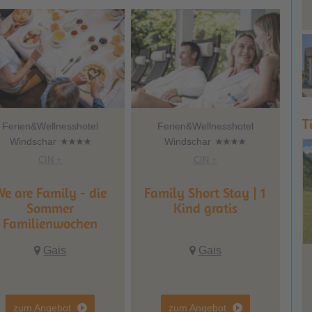
T
Ferien&Wellnesshotel
Ferien&Wellnesshotel
Windschar
Windschar
CIN +
CIN +
e are Family - die
Family Short Stay | 1
Sommer
Kind gratis
Familienwochen
Gais
Gais
Ho
Herbstsp
zum Angebot
zum Angebot