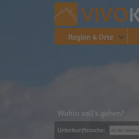
K
VIVO
Region & Orte
Wohin soll's gehen?
Unterkunftssuche: