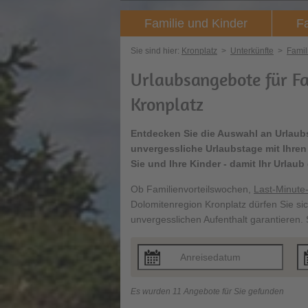
Familie und Kinder
Fa
Sie sind hier:
Kronplatz
>
Unterkünfte
>
Famil
Urlaubsangebote für Fa
Kronplatz
Entdecken Sie die Auswahl an Urlaubs
unvergessliche Urlaubstage mit Ihren
Sie und Ihre Kinder - damit Ihr Urlau
Ob Familienvorteilswochen,
Last-Minute
Dolomitenregion Kronplatz dürfen Sie si
unvergesslichen Aufenthalt garantieren.
Es wurden 11 Angebote für Sie gefunden