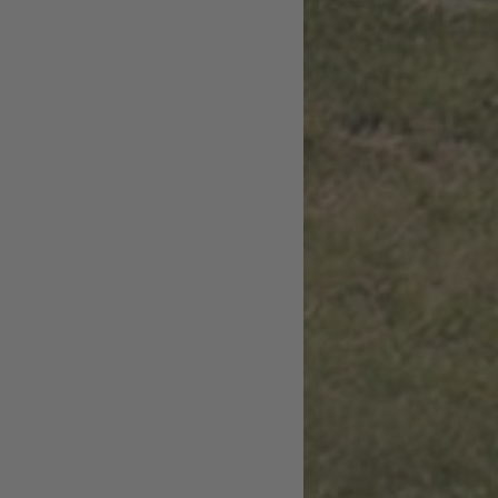
2026
026
e
p.P.