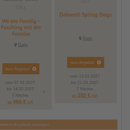
CIN +
CIN +
Dolomiti Spring Days
We are Family -
Fasching mit der
Familie
Gais
Gais
zum Angebot
zum Angebot
vom 13.03.2027
vom 07.02.2027
vom 14.02.2027
bis 21.03.2027
bis 14.02.2027
bis 21.02.2027
7 Nächte
252 €
7 Nächte
7 Nächte
ab
p.P.
966 €
936 €
ab
p.P.
ab
p.P.
weitere Angebote anzeigen