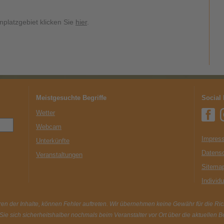
nplatzgebiet klicken Sie
hier
.
Meistgesuchte Begriffe
Social
Wetter
Webcam
Impress
Unterkünfte
Datens
Veranstaltungen
Sitema
Individ
en der Inhalte, können Fehler auftreten. Wir übernehmen keine Gewähr für die Richt
 Sie sich sicherheitshalber nochmals beim Veranstalter vor Ort über die aktuellen 