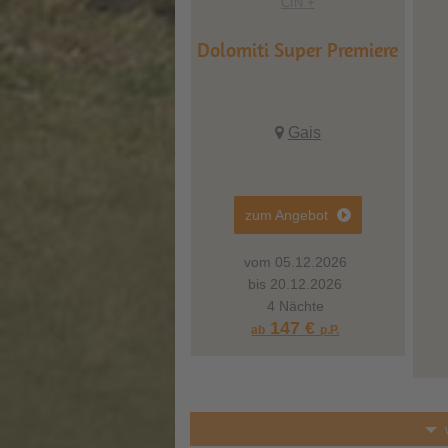
CIN +
Dolomiti Super Premiere
Gais
zum Angebot
vom 05.12.2026
bis 20.12.2026
4 Nächte
147 €
ab
p.P.