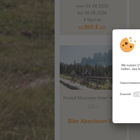
vom 01.08.2026
bis 08.08.2026
4 Nächte
600 €
ab
p.P.
Kristall Mountain Hotel
CIN +
Bike Abenteuer 5=4
Ru