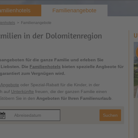
milienhotels
Familienangebote
ienhotels
>
Familienangebote
milien in der Dolomitenregion
U
angeboten für die ganze Familie und erleben Sie
 Liebsten. Die
Familienhotels
bieten spezielle Angbeote für
b garantiert zum Vergnügen wird.
-Angebote
oder Spezial-Rabatt für die Kinder, in der
ch auf
Unterkünfte
freuen, die der ganzen Familie einen
 Stöbern Sie in den
Angeboten für Ihren Familienurlaub
.
Suchen