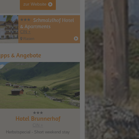
zur Website
Schmalzlhof Hotel
& Apartments
CIN +
Rasen
ipps & Angebote
tel Brunnerhof
Ferien&Wellnesshotel Windsch
CIN +
CIN +
ecial - Short weekend stay
Die Dolomiten: wunderbar - wanderbar