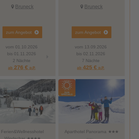
Bruneck
Bruneck
zum Angebot
zum Angebot
vom 01.10.2026
vom 01.10.2026
vom 13.09.2026
vom 01.10.
bis 01.11.2026
bis 01.11.2026
bis 02.11.2026
bis 01.11.2
2 Nächte
2 Nächte
7 Nächte
2 Nächt
276 €
314 €
425 €
372 €
ab
p.P.
ab
ab
p.P.
p.P.
ab
Ferien&Wellnesshotel
Aparthotel Panorama
Windschar