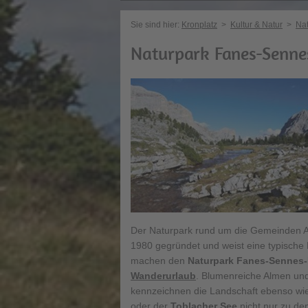
Sie sind hier:
Kronplatz
>
Kultur & Natur
>
Nat
Naturpark Fanes-Senne
Der Naturpark rund um die Gemeinden A
1980 gegründet und weist eine typische 
machen den
Naturpark Fanes-Sennes-
Wanderurlaub
. Blumenreiche Almen un
kennzeichnen die Landschaft ebenso wie
oder der
Toblacher See
nicht nur zu de