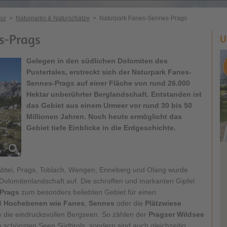
ur
>
Naturparks & Naturschätze
>
Naturpark Fanes-Sennes-Prags
s-Prags
U
Gelegen in den südlichen Dolomiten des
Pustertales, erstreckt sich der
Naturpark Fanes-
Sennes-Prags
auf einer Fläche von rund 26.000
Hektar unberührter Berglandschaft. Entstanden ist
das Gebiet aus einem Urmeer vor rund 30 bis 50
Millionen Jahren. Noch heute ermöglicht das
Gebiet tiefe Einblicke in die Erdgeschichte.
btei, Prags, Toblach, Wengen, Enneberg und Olang wurde
Dolomitenlandschaft auf. Die schroffen und markanten Gipfel
Prags
zum besonders beliebten Gebiet für einen
d
Hochebenen wie Fanes
,
Sennes
oder die
Plätzwiese
 die eindrucksvollen Bergseen. So zählen der
Pragser Wildsee
n schönsten Seen Südtirols, sondern sind auch gleichzeitig