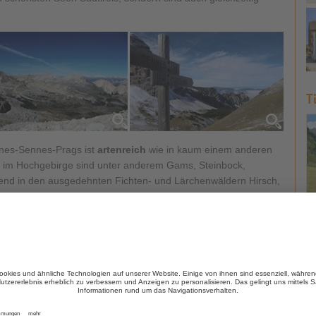
T
nes-Sennes-Prags ist
artenreich
wie in kaum einem anderen
im Hochgebirge sind unter anderem Gams, Steinbock,
rend in den ausgedehnten Fichten- und Lärchenwäldern Hirsch,
offen werden können.
H
Herbsts