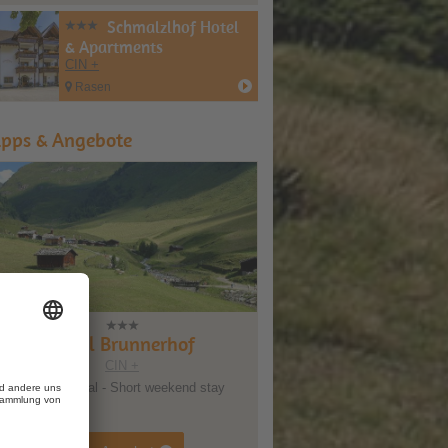
Schmalzlhof Hotel
& Apartments
CIN +
Rasen
ipps & Angebote
otel Brunnerhof
Hotel Brunnerhof
CIN +
CIN +
pecial - Short weekend stay
Herbstspecial - Short midweek stay