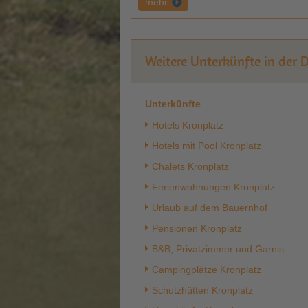
mehr
Weitere Unterkünfte in der 
Unterkünfte
Hotels Kronplatz
Hotels mit Pool Kronplatz
Chalets Kronplatz
Ferienwohnungen Kronplatz
Urlaub auf dem Bauernhof
Pensionen Kronplatz
B&B, Privatzimmer und Garnis
Campingplätze Kronplatz
Schutzhütten Kronplatz