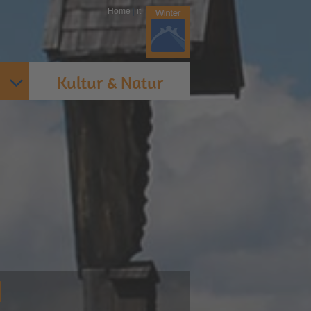
Home
|
it
Kultur & Natur