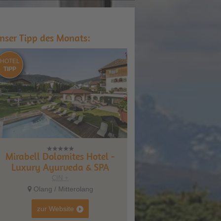
nser Tipp des Monats:
HOTEL
TIPP
Mirabell Dolomites Hotel -
Luxury Ayurveda & SPA
CIN +
Olang / Mitterolang
zur Website