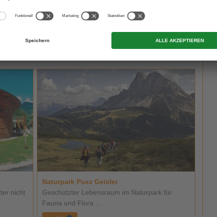
Naturpark Puez Geisler
er nicht
Geschützter Lebensraum im Naturpark für
Fauna und Flora ...