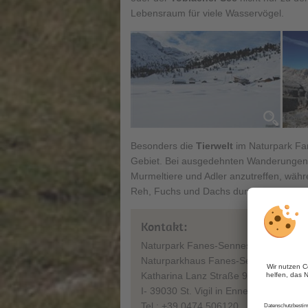
Lebensraum für viele Wasservögel.
Besonders die
Tierwelt
im Naturpark Fa
Gebiet. Bei ausgedehnten Wanderungen 
Murmeltiere und Adler anzutreffen, wäh
Reh, Fuchs und Dachs durchaus angetr
Kontakt:
Naturpark Fanes-Sennes-Prags
Naturparkhaus Fanes-Sennes-Prags
Katharina Lanz Straße 96
I- 39030 St. Vigil in Enneberg
Tel.: +39 0474 506120