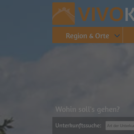
K
VIVO
Region & Orte
Wohin soll's gehen?
Unterkunftssuche: