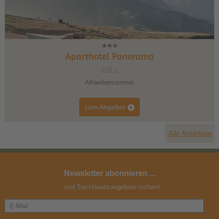
Aparthotel Panorama
CIN +
Altweibersommer
zum Angebot
Alle Angebote
Newsletter abonnieren ...
...und Top-Urlaubsangebote sichern!