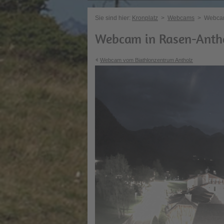
Sie sind hier:
Kronplatz
>
Webcams
>
Webcam
Webcam in Rasen-Anth
Webcam vom Biathlonzentrum Antholz