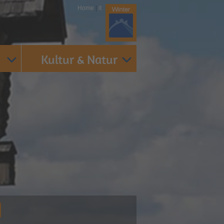
Home
|
it
Kultur & Natur