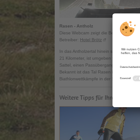
Rasen - Antholz
Diese Webcam zeigt die Bergwelt in d
Betreiber:
Hotel Brötz
In das Antholzertal hinein schweift der 
21 Kilometer, ist umgeben vom
Naturpar
Sattel, einen Passübergang der das
Ant
Bekannt ist das Tal Rasen im Antholzerta
Biathlonwettkämpfe in der Südtirol A
Weitere Tipps für Ihren Urlaub