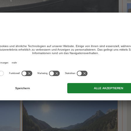
er Umgebung von
Rasen im Antholzertal
.
T
Blick der Webcam. Das Tal, es erstreckt sich über eine Länge von
k Rieserferner-Ahrn
und endet ganz hinten mit dem Staller
holzer Tal
, mit dem Defereggental in Osttirol verbindet.
l zum Einen wegen der alljährlich stattfindenden
rena und zum anderen wegen dem wunderschönen
Antholzer See
.
Hotel Rudolf
CIN +
Goldener Herbst 7=6