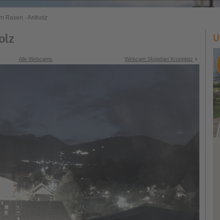
 Rasen - Antholz
olz
U
Alle Webcams
Webcam Skigebiet Kronplatz