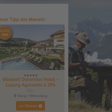
nser Tipp des Monats:
HOTEL
TIPP
Mirabell Dolomites Hotel -
Luxury Ayurveda & SPA
CIN +
Olang / Mitterolang
zur Website