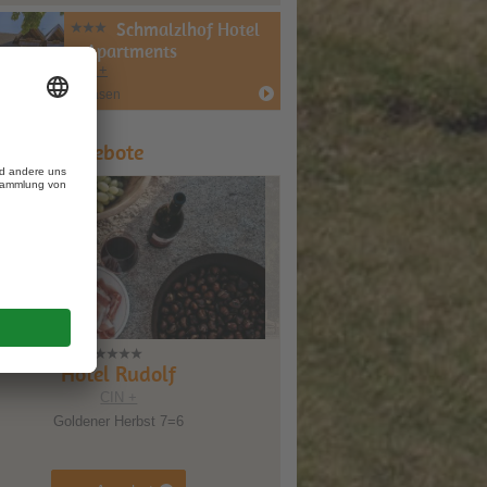
Schmalzlhof Hotel
& Apartments
CIN +
Rasen
ipps & Angebote
Hotel Scherer
CIN +
Dolomiten - Familien - Wochen