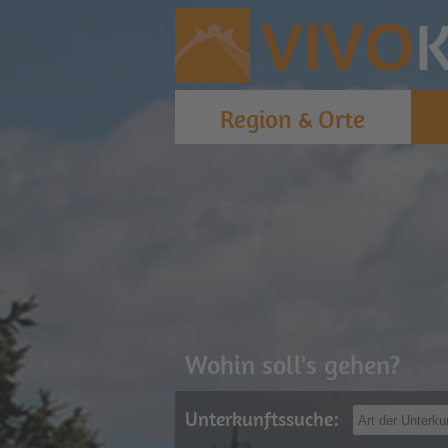
K
VIVO
Region & Orte
Wohin soll's gehen?
Unterkunftssuche: