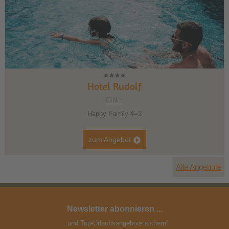
1
2
3
Hotel Rudolf
CIN +
Happy Family 4=3
zum Angebot
Alle Angebote
Newsletter abonnieren ...
...und Top-Urlaubsangebote sichern!