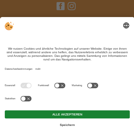
Impressum / Kontakt
Datenschutz
Sitemap
Individuelle Cookie-Einstellungen
Trotz genauer Arbeit und ständigem Aktualisieren der Inhalte, können Fehler
auftreten. Wir übernehmen keine Gewähr für die Richtigkeit und Vollständigkeit
aller Informationen.
Informieren Sie sich sicherheitshalber nochmals beim Veranstalter vor Ort über
die aktuellen Bedingungen.
MwSt.-Nr. IT02365710215
Mirabell Dolomites Hotel - Luxury
Ayurveda & SPA
<
>
CIN +