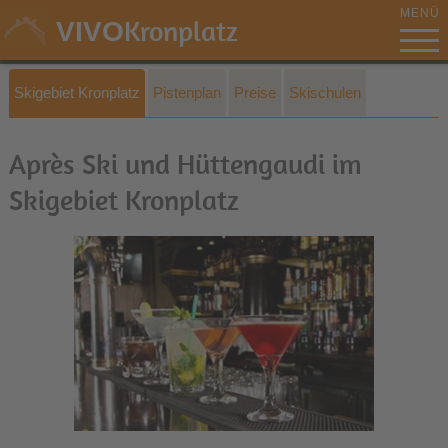
MENÜ
Kronplatz
VIVO
Skigebiet Kronplatz
Pistenplan
Preise
Skischulen
Après Ski und Hüttengaudi im
Skigebiet Kronplatz