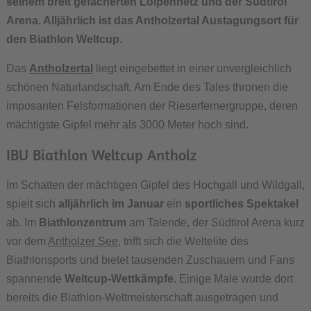
seinem breit gefächerten Loipennetz und der Südtirol
Arena. Alljährlich ist das Antholzertal Austagungsort für
den Biathlon Weltcup.
Das
Antholzertal
liegt eingebettet in einer unvergleichlich
schönen Naturlandschaft. Am Ende des Tales thronen die
imposanten Felsformationen der Rieserfernergruppe, deren
mächtigste Gipfel mehr als 3000 Meter hoch sind.
IBU Biathlon Weltcup Antholz
Im Schatten der mächtigen Gipfel des Hochgall und Wildgall,
spielt sich
alljährlich im Januar
ein
sportliches Spektakel
ab. Im
Biathlonzentrum
am Talende, der Südtirol Arena kurz
vor dem
Antholzer See
, trifft sich die Weltelite des
Biathlonsports und bietet tausenden Zuschauern und Fans
spannende
Weltcup-Wettkämpfe
. Einige Male wurde dort
bereits die Biathlon-Weltmeisterschaft ausgetragen und