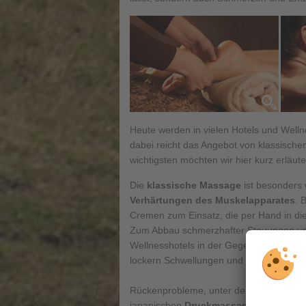
Heute werden in vielen Hotels und Well
dabei reicht das Angebot von klassisch
wichtigsten möchten wir hier kurz erläute
Die
klassische Massage
ist besonders
Verhärtungen des Muskelapparates
. 
Cremen zum Einsatz, die per Hand in die
Zum Abbau schmerzhafter Stauungen und
Wellnesshotels in der Gegend die
Lymph
lockern Schwellungen und Stauungen unt
Rückenprobleme, unter denen heute sehr
japanischen
Druckmassage Shiatsu
gel