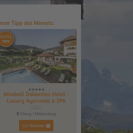
nser Tipp des Monats:
HOTEL
TIPP
Mirabell Dolomites Hotel -
Luxury Ayurveda & SPA
CIN +
Olang / Mitterolang
zur Website