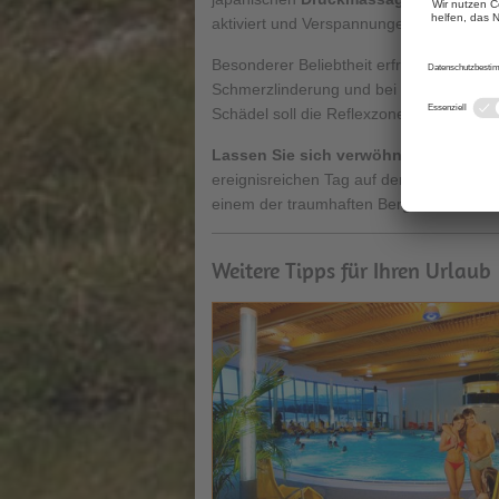
aktiviert und Verspannungen gelöst.
Besonderer Beliebtheit erfreut sich auch
Schmerzlinderung und bei Durchblutungs
Schädel soll die Reflexzonenmassage au
Lassen Sie sich verwöhnen
mit einer
ereignisreichen Tag auf den Skipisten 
einem der traumhaften Berge des Ferien
Weitere Tipps für Ihren Urlaub