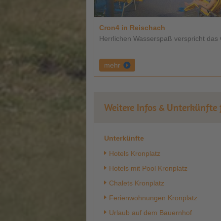
Cron4 in Reischach
Herrlichen Wasserspaß verspricht das 
mehr
Weitere Infos & Unterkünfte
Unterkünfte
Hotels Kronplatz
Hotels mit Pool Kronplatz
Chalets Kronplatz
Ferienwohnungen Kronplatz
Urlaub auf dem Bauernhof