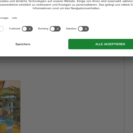
 die
Reflexzonenmassage
. Diese wird vor allem zur
störungen eingesetzt. Angewandt an Fuß, Ohr, Kopf oder
ch stresslindernd wirken und das Wohlbefinden stärken.
 wohltuenden Massage in einem der Wellnesshotels, nach einem
des Kronplatzes oder nach dem endlosen Wandervergnügen auf
gebietes!