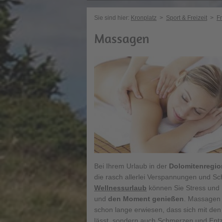
Sie sind hier:
Kronplatz
>
Sport & Freizeit
>
Fr
Massagen
Bei Ihrem Urlaub in der
Dolomitenregio
die rasch allerlei Verspannungen und S
Wellnessurlaub
können Sie Stress und H
und
den Moment genießen
. Massagen s
schon lange erwiesen, dass sich mit den
lässt, sondern auch Schmerzen und Ent