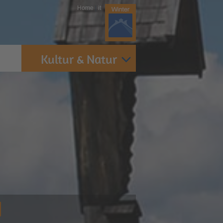
Home
|
it
Kultur & Natur