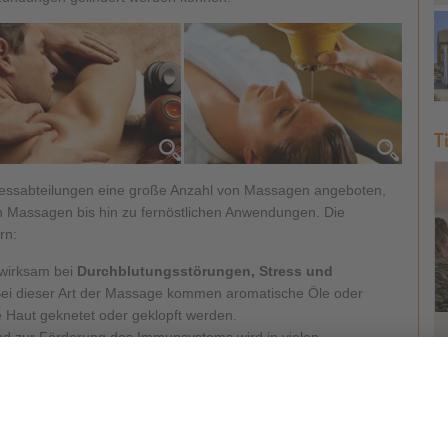
T
nessabteilungen eine große Anzahl von Massagen angeboten,
en Massagen bis hin zu fernöstlichen Anwendungen. Die
rn:
 wirksam bei
Durchblutungsstörungen, Stress und
Bei dieser Art der Massage kommen aromatische Öle oder
 Haut geknetet oder geklopft werden.
 zur Förderung des Immunsystems wird in vielen
drainage
angeboten. Sanfte rhythmische Handbewegungen
er der Haut.
 viele Menschen leiden, können erfolgreich mit der
indert werden. Mit Fingerdruck werden Energiebahnen wieder