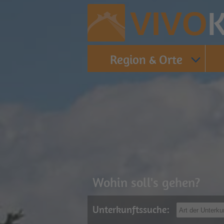
K
VIVO
Region & Orte
Wohin soll's gehen?
Unterkunftssuche: