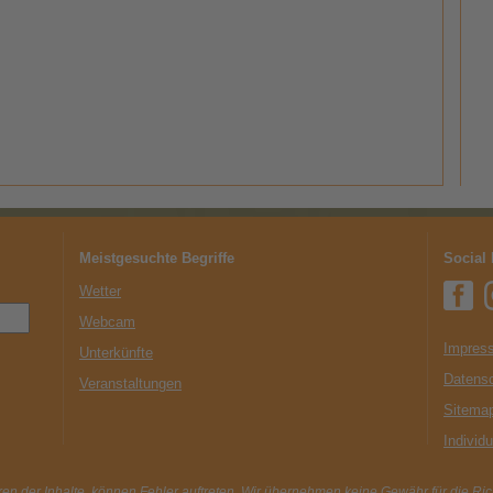
Meistgesuchte Begriffe
Social
Wetter
Webcam
Impress
Unterkünfte
Datens
Veranstaltungen
Sitema
Individ
en der Inhalte, können Fehler auftreten. Wir übernehmen keine Gewähr für die Richt