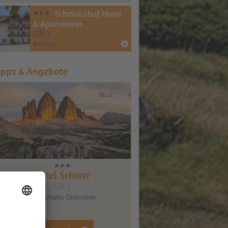
Schmalzlhof Hotel
& Apartments
CIN +
Rasen
ipps & Angebote
Hotel Scherer
CIN +
Zauberhafte Dolomiten