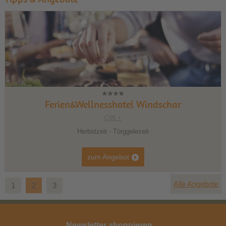
Ferien&Wellnesshotel Windschar
CIN +
Herbstzeit - Törggelezeit
zum Angebot
Alle Angebote
1
2
3
Newsletter abonnieren ...