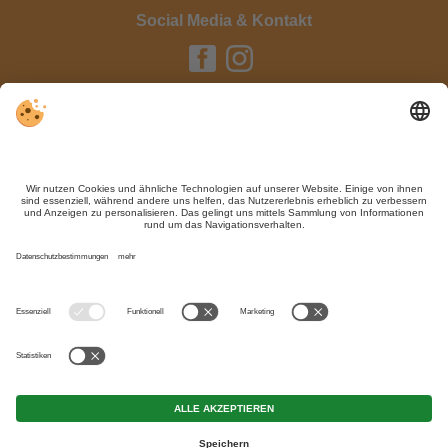
Social Media & Kontakt
Impressum / Kontakt
Datenschutz
Sitemap
Individuelle Cookie-Einstellungen
Trotz genauer Arbeit und ständigem Aktualisieren der Inhalte, können Fehler
auftreten. Wir übernehmen keine Gewähr für die Richtigkeit und Vollständigkeit
aller Informationen.
Informieren Sie sich sicherheitshalber nochmals beim Veranstalter vor Ort über
die aktuellen Bedingungen.
MwSt.-Nr. IT02365710215
Mirabell Dolomites Hotel - Luxury