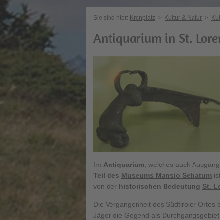
Sie sind hier:
Kronplatz
>
Kultur & Natur
>
Kul
Antiquarium in St. Lor
Im
Antiquarium
, welches auch Ausgan
Teil des
Museums Mansio Sebatum
is
von der
historischen Bedeutung
St. 
Die Vergangenheit des Südtiroler Ortes
Jäger die Gegend als Durchgangsgebiet