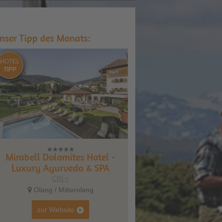
nser Tipp des Monats:
HOTEL
TIPP
Mirabell Dolomites Hotel -
Luxury Ayurveda & SPA
CIN +
Olang / Mitterolang
zur Website