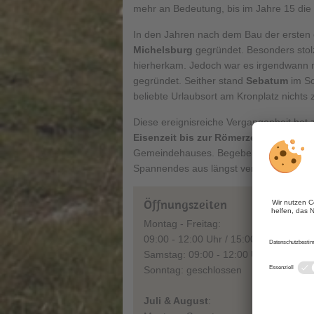
mehr an Bedeutung, bis im Jahre 15 die f
In den Jahren nach dem Bau der ersten 
Michelsburg
gegründet. Besonders stolz
hierherkam. Jedoch war es irgendwann m
gegründet. Seither stand
Sebatum
im Sc
beliebte Urlaubsort am Kronplatz nichts 
Diese ereignisreiche Vergangenheit hat 
Eisenzeit bis zur Römerzeit
finden Sie 
Gemeindehauses. Begeben Sie sich auf 
Spannendes aus längst vergangenen Ta
Öffnungszeiten
Montag - Freitag:
09:00 - 12:00 Uhr / 15:00 - 18:00 Uhr
Samstag: 09:00 - 12:00 Uhr
Sonntag: geschlossen
Juli & August
: