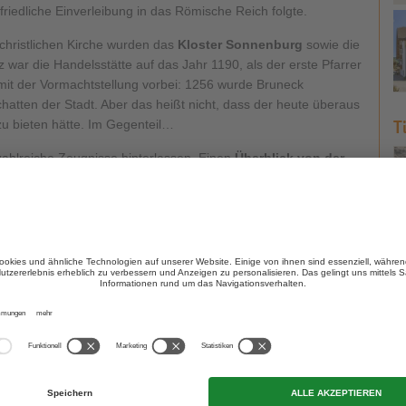
riedliche Einverleibung in das Römische Reich folgte.
christlichen Kirche wurden das
Kloster Sonnenburg
sowie die
 war die Handelsstätte auf das Jahr 1190, als der erste Pfarrer
it der Vormachtstellung vorbei: 1256 wurde Bruneck
hatten der Stadt. Aber das heißt nicht, dass der heute überaus
T
zu bieten hätte. Im Gegenteil…
zahlreiche Zeugnisse hinterlassen. Einen
Überblick von der
im Antiquarium in
Sankt Lorenzen
, im Foyer des
historische Spurensuche und erleben Sie Neues und
gen.
Kontakt:
Museum Mansio Sebatum
Dorfplatz 17a
I-39030 St. Lorenzen
Tel. +39 0474 474092
www.mansio-sebatum.it