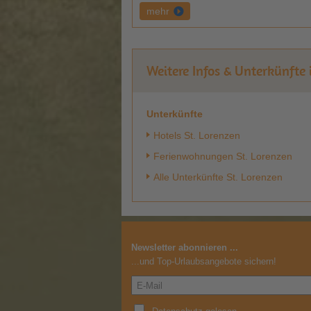
mehr
Weitere Infos & Unterkünfte 
Unterkünfte
Hotels St. Lorenzen
Ferienwohnungen St. Lorenzen
Alle Unterkünfte St. Lorenzen
Newsletter abonnieren ...
...und Top-Urlaubsangebote sichern!