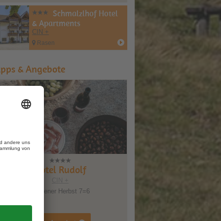
Schmalzlhof Hotel
& Apartments
CIN +
Rasen
ipps & Angebote
Hotel Rudolf
CIN +
Goldener Herbst 7=6