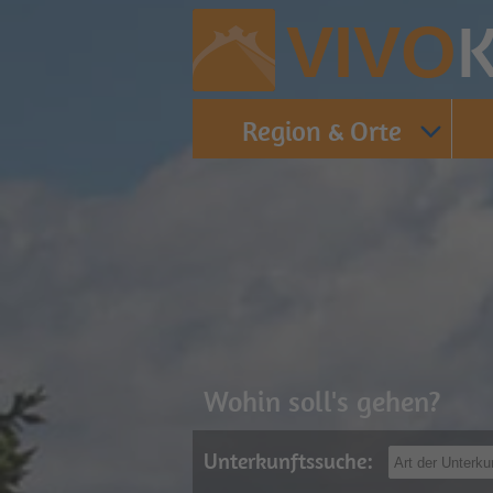
K
VIVO
Region & Orte
Wohin soll's gehen?
Unterkunftssuche: