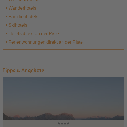
Wanderhotels
Familienhotels
Skihotels
Hotels direkt an der Piste
Ferienwohnungen direkt an der Piste
Tipps & Angebote
1
2
3